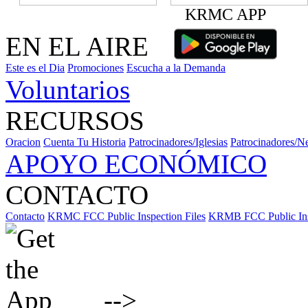
KRMC APP
EN EL AIRE
Este es el Dia
Promociones
Escucha a la Demanda
Voluntarios
RECURSOS
Oracion
Cuenta Tu Historia
Patrocinadores/Iglesias
Patrocinadores/N
APOYO ECONÓMICO
CONTACTO
Contacto
KRMC FCC Public Inspection Files
KRMB FCC Public Insp
-->